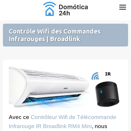
Aller
Domotique pour la Maison et le Jardin
au
contenu
Contrôle Wifi des Commandes
Infrarouges | Broadlink
Avec ce
Contrôleur Wifi de Télécommande
Infrarouge IR Broadlink RM4 Mini
, nous