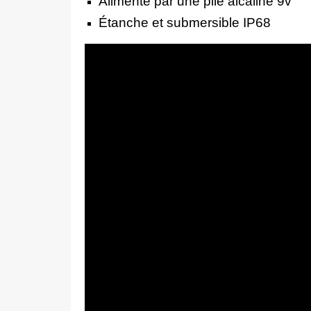
Alimenté par une pile alcaline 9v
Étanche et submersible IP68