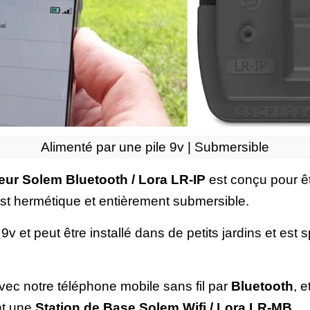
Alimenté par une pile 9v | Submersible
eur Solem Bluetooth / Lora LR-IP
est conçu pour êt
est hermétique et entièrement submersible.
e 9v et peut être installé dans de petits jardins et es
vec notre téléphone mobile sans fil par
Bluetooth
, 
nt une
Station de Base Solem Wifi / Lora LR-MB
.