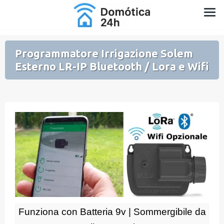
Salta
Domotica per Casa e Giardino
al
contenuto
Programmatore Irrigazione Solem
Esterno LR-IP Bluetooth / Lora e Wifi
Funziona con Batteria 9v | Sommergibile da