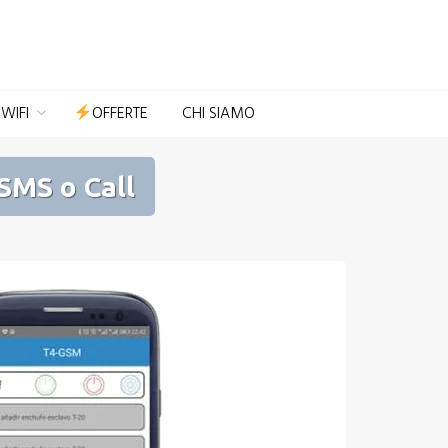
Domotica per Casa e Giardino
WIFI
OFFERTE
CHI SIAMO
SMS o Call