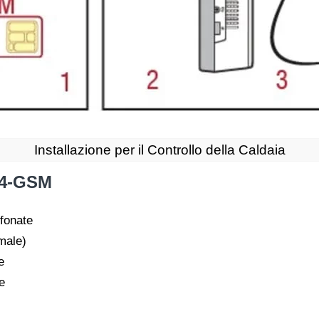
Installazione per il Controllo della Caldaia
 T4-GSM
fonate
male)
e
e