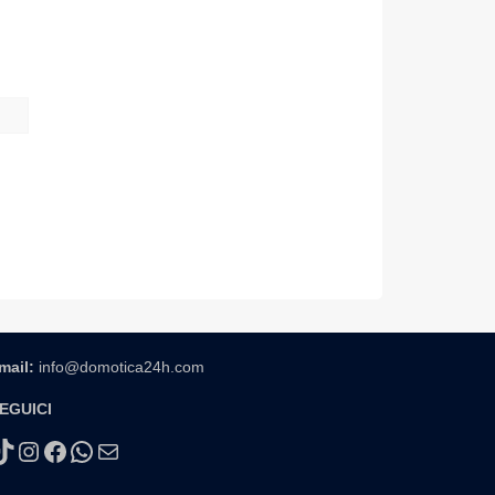
mail:
info@domotica24h.com
EGUICI
TikTok
Instagram
Facebook
WhatsApp
Email