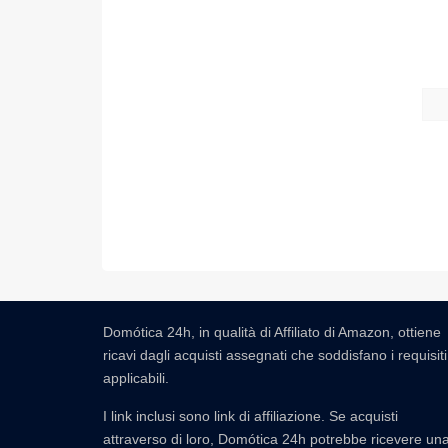
Domótica 24h, in qualità di Affiliato di Amazon, ottiene
ricavi dagli acquisti assegnati che soddisfano i requisiti
applicabili.
I link inclusi sono link di affiliazione. Se acquisti
attraverso di loro, Domótica 24h potrebbe ricevere un