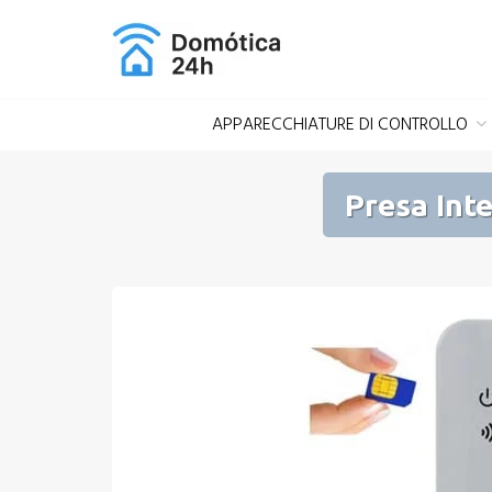
Salta
al
contenuto
APPARECCHIATURE DI CONTROLLO
Presa Int