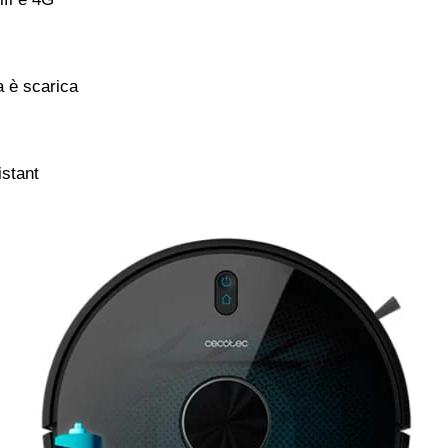
a è scarica
istant