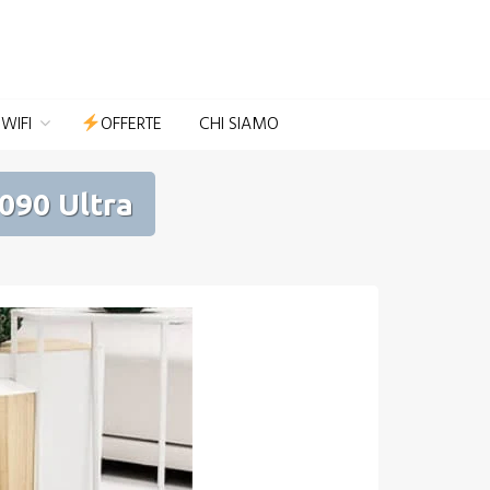
Domotica per Casa e Giardino
WIFI
OFFERTE
CHI SIAMO
090 Ultra