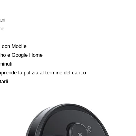
ani
ne
o con Mobile
Echo e Google Home
minuti
prende la pulizia al termine del carico
arli