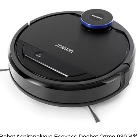
Robot Aspirapolvere Ecovacs Deebot Ozmo 930 Wif