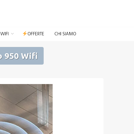
Domotica per Casa e Giardino
WIFI
OFFERTE
CHI SIAMO
 950 Wifi