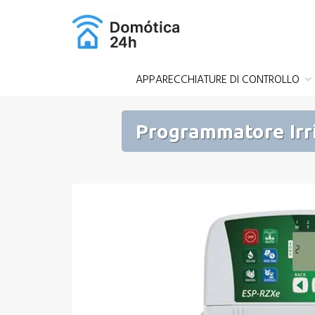
Salta
al
contenuto
APPARECCHIATURE DI CONTROLLO
Programmatore Irri