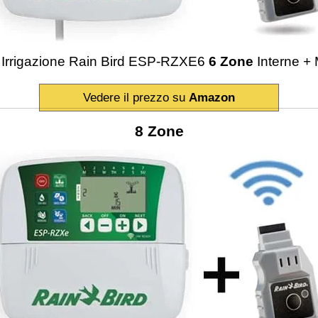
Irrigazione Rain Bird ESP-RZXE6
6 Zone
Interne +
Vedere il prezzo su
Amazon
8
Zone