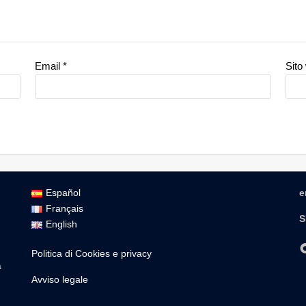
Email
*
Sito
Español
e
Français
S
English
Politica di Cookies e privacy
a
Avviso legale