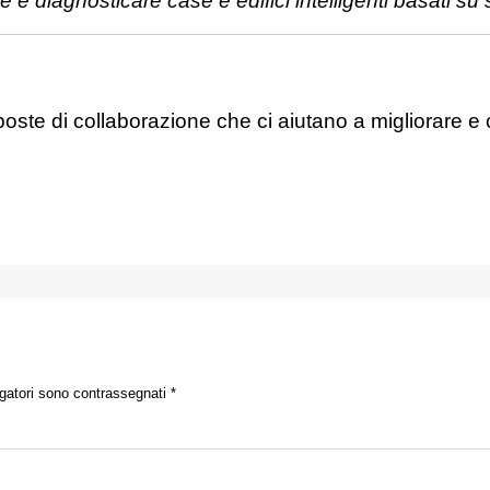
re e diagnosticare case e edifici intelligenti basati 
oste di collaborazione che ci aiutano a migliorare e
igatori sono contrassegnati
*