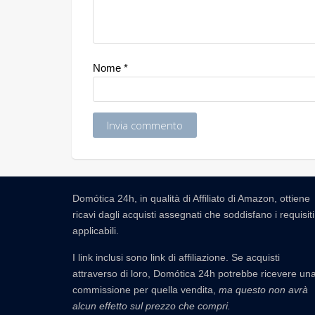
Nome
*
Domótica 24h, in qualità di Affiliato di Amazon, ottiene
ricavi dagli acquisti assegnati che soddisfano i requisiti
applicabili.
I link inclusi sono link di affiliazione. Se acquisti
attraverso di loro, Domótica 24h potrebbe ricevere un
commissione per quella vendita,
ma questo non avrà
alcun effetto sul prezzo che compri.