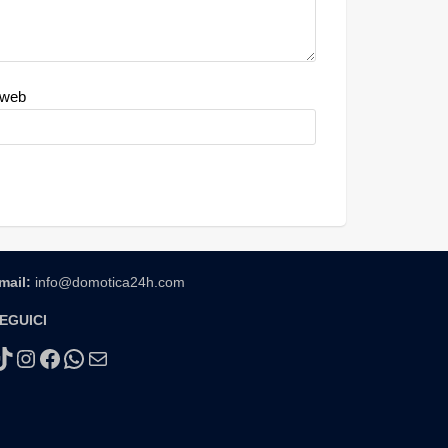
 web
mail:
info@domotica24h.com
EGUICI
TikTok
Instagram
Facebook
WhatsApp
Email