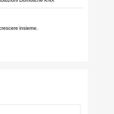
su soluzioni Domotiche KNX
 crescere insieme.