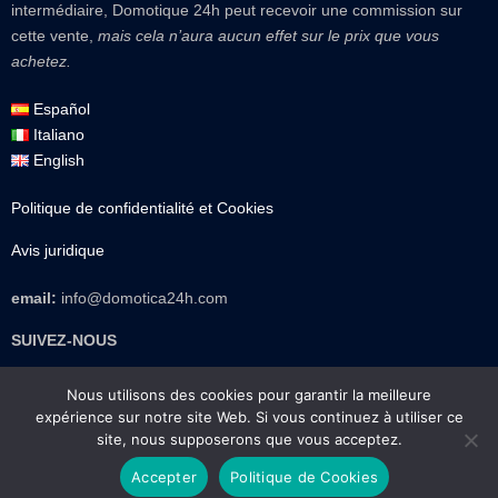
intermédiaire, Domotique 24h peut recevoir une commission sur
cette vente,
mais cela n’aura aucun effet sur le prix que vous
achetez.
Español
Italiano
English
Politique de confidentialité et Cookies
Avis juridique
email:
info@domotica24h.com
SUIVEZ-NOUS
TikTok
Instagram
Facebook
WhatsApp
E-mail
Nous utilisons des cookies pour garantir la meilleure
expérience sur notre site Web. Si vous continuez à utiliser ce
site, nous supposerons que vous acceptez.
Réalisé par WordPress
|
Thème :
Trusted
par UXL Themes
Accepter
Politique de Cookies