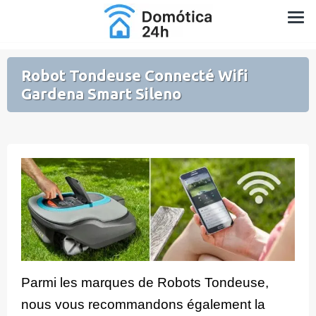
Aller
Domotique pour la Maison et le Jardin
au
contenu
Robot Tondeuse Connecté Wifi
Gardena Smart Sileno
Parmi les marques de Robots Tondeuse,
nous vous recommandons également la