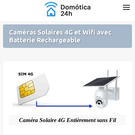
Aller
Domotique pour la Maison et le Jardin
au
contenu
Caméras Solaires 4G et Wifi avec
Batterie Rechargeable
Caméra Solaire 4G Entièrement sans Fil