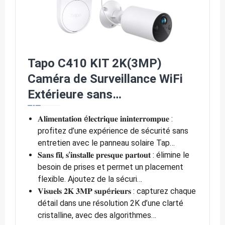
Tapo C410 KIT 2K(3MP)
Caméra de Surveillance WiFi
Extérieure sans…
𝐀𝐥𝐢𝐦𝐞𝐧𝐭𝐚𝐭𝐢𝐨𝐧 é𝐥𝐞𝐜𝐭𝐫𝐢𝐪𝐮𝐞 𝐢𝐧𝐢𝐧𝐭𝐞𝐫𝐫𝐨𝐦𝐩𝐮𝐞 :
profitez d’une expérience de sécurité sans
entretien avec le panneau solaire Tap…
𝐒𝐚𝐧𝐬 𝐟𝐢𝐥, 𝐬’𝐢𝐧𝐬𝐭𝐚𝐥𝐥𝐞 𝐩𝐫𝐞𝐬𝐪𝐮𝐞 𝐩𝐚𝐫𝐭𝐨𝐮𝐭 : élimine le
besoin de prises et permet un placement
flexible. Ajoutez de la sécuri…
𝐕𝐢𝐬𝐮𝐞𝐥𝐬 𝟐𝐊 𝟑𝐌𝐏 𝐬𝐮𝐩é𝐫𝐢𝐞𝐮𝐫𝐬 : capturez chaque
détail dans une résolution 2K d’une clarté
cristalline, avec des algorithmes…