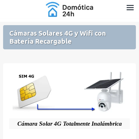
Saltar
Domótica para Casa y Jardín
al
contenido
Cámaras Solares 4G y Wifi con
Batería Recargable
Cámara Solar 4G Totalmente Inalámbrica