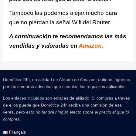
Tampoco las podemos alejar mucho para
que no pierdan la señal Wifi del Router.
A continuación te recomendamos las más
vendidas y valoradas en
Amazon.
Domótica 24h, en calidad de Afiliado de Amazon, obtiene ingresos
por las compras adscritas que cumplen los requisitos aplicables.
Los enlaces incluidos son enlaces de afiliado. Si compras a través
de ellos puede que Domótica 24h reciba una comisión de esa
venta,
pero esto no tendrá ningún efecto sobre el precio al que tú
compres.
Français