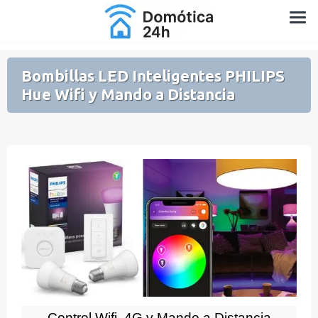
Saltar
Domótica para Casa y Jardín
al
contenido
Bombillas LED Inteligentes PHILIPS
Hue Wifi y Mando a Distancia
Control Wifi, 4G y Mando a Distancia