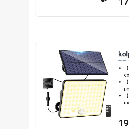
17
kol
【L
co
【3
pe
【C
mo
19