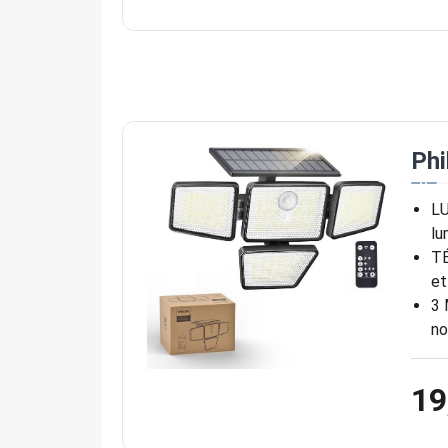
Phi
LU
lu
TÉ
et
3 
no
19