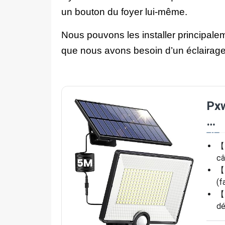
un bouton du foyer lui-même.
Nous pouvons les installer principalem
que nous avons besoin d’un éclairage
Pxw
…
【L
câ
【P
(f
【T
dé