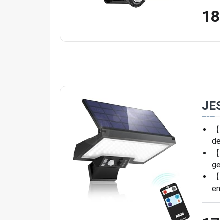
18
JES
【L
de
【L
ge
【4
en