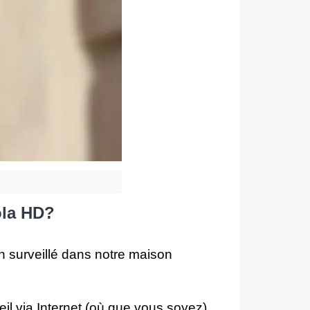
ola HD?
in surveillé dans notre maison
 via Internet (où que vous soyez),