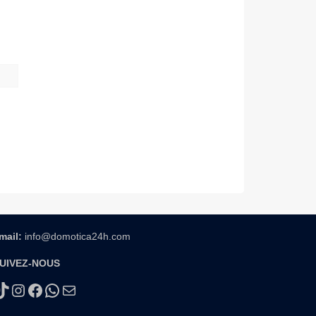
mail:
info@domotica24h.com
UIVEZ-NOUS
TikTok
Instagram
Facebook
WhatsApp
E-mail