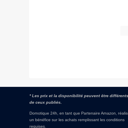
* Les prix et la disponibilité peuvent être différent
de ceux publiés.
Domotique 24h, en tant que Partenaire Amazon, réali
un bénéfice sur les achats remplissant les conditions
requises.